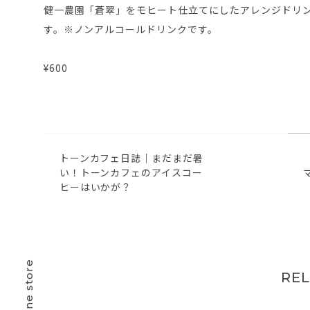
健一農園「蒼翠」をモヒート仕立てにしたアレンジドリ
す。※ノンアルコールドリンクです。
¥600
トーンカフェ日誌｜まだまだ暑
い！トーンカフェのアイスコー
ヒーはいかが？
online store
RE