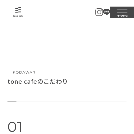
トーンカフェ
NEWS
KODAWARI
MENU
TAKE OUT
MAGAZINE
SHOP
KODAWARI
CONTACT
tone cafeのこだわり
01